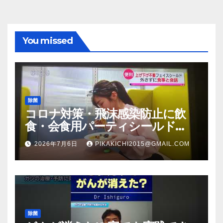
You missed
除菌
コロナ対策・飛沫感染防止に飲
食・会食用パーティシールド
（マスク会食代替品）ＦＢＣ福井
2026年7月6日
PIKAKICHI2015@GMAIL.COM
放送のＴＶ番組での紹介映像
除菌