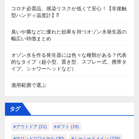
コロナ必需品、感染リスクが低くて安心！【非接触
型ハンディ温度計】⁉
臭いや菌などに優れた効果を持つオゾン水発生器の
幅広い特徴まとめ
オゾン水を作る発生器には色々な種類がある？代表
的なタイプ（超小型、置き型、スプレー式、携帯タ
イプ、シャワーヘッドなど）
適用範囲で選ぶ
タグ
#アウトドア
(21)
#ギフト
(19)
#サロンドロワイヤル
(30)
#ムームードメイン
(226)