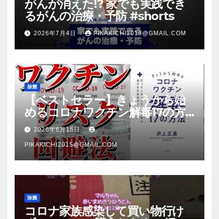
がんが消えた!? 家でも実践でき
るがんの治療・予防 #shorts
2026年7月4日
PIKAKICHI2015@GMAIL.COM
除菌
【ベストセラー】きょうから始
めるコロナワクチン解毒17の方
法【本要約】
2026年6月15日
PIKAKICHI2015@GMAIL.COM
除菌
コロナ家族感染して買い物行け