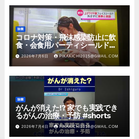
除菌
コロナ対策・飛沫感染防止に飲
食・会食用パーティシールド
（マスク会食代替品）ＦＢＣ福井
2026年7月6日
PIKAKICHI2015@GMAIL.COM
放送のＴＶ番組での紹介映像
除菌
がんが消えた!? 家でも実践でき
るがんの治療・予防 #shorts
2026年7月4日
PIKAKICHI2015@GMAIL.COM