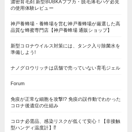
濃密育毛剤 新型BUBKAブブカ・脱毛薄毛ハゲ必見
の使用体験レビュー
神戸養蜂場・養蜂場を営む神戸養蜂場が厳選した高
品質な蜂蜜専門店【神戸養蜂場 通販ショップ】
新型コロナウイルス対策には、タンク入り除菌水を
準備しよう!
ナノグロウリッチは店舗で売っていない育毛ジェル
Forum
免疫が正常な細胞を攻撃!? 免疫の誤作動でわかった
コロナ後遺症の仕組み
コロナ必需品、感染リスクが低くて安心！【非接触
型ハンディ温度計】⁉