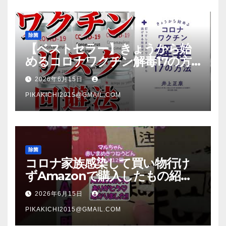
除菌
【ベストセラー】きょうから始
めるコロナワクチン解毒17の方
法【本要約】
2026年6月15日
PIKAKICHI2015@GMAIL.COM
除菌
コロナ家族感染して買い物行け
ずAmazonで購入したもの紹
介 #Shorts
2026年6月15日
PIKAKICHI2015@GMAIL.COM