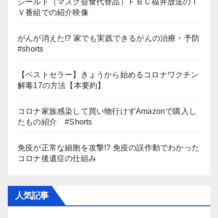
シールド（マスク会食代替品）ＦＢＣ福井放送のＴ
Ｖ番組での紹介映像
がんが消えた!? 家でも実践できるがんの治療・予防
#shorts
【ベストセラー】きょうから始めるコロナワクチン
解毒17の方法【本要約】
コロナ家族感染して買い物行けずAmazonで購入し
たもの紹介 #Shorts
免疫が正常な細胞を攻撃!? 免疫の誤作動でわかった
コロナ後遺症の仕組み
人気記事