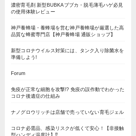
濃密育毛剤 新型BUBKAブブカ・脱毛薄毛ハゲ必見
の使用体験レビュー
神戸養蜂場・養蜂場を営む神戸養蜂場が厳選した高
品質な蜂蜜専門店【神戸養蜂場 通販ショップ】
新型コロナウイルス対策には、タンク入り除菌水を
準備しよう!
Forum
免疫が正常な細胞を攻撃!? 免疫の誤作動でわかった
コロナ後遺症の仕組み
ナノグロウリッチは店舗で売っていない育毛ジェル
コロナ必需品、感染リスクが低くて安心！【非接触
型ハンディ温度計】⁉