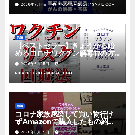
2026年7月4日
PIKAKICHI2015@GMAIL.COM
除菌
【ベストセラー】きょうから始
めるコロナワクチン解毒17の方
法【本要約】
2026年6月15日
PIKAKICHI2015@GMAIL.COM
除菌
コロナ家族感染して買い物行け
ずAmazonで購入したもの紹
介 #Shorts
2026年6月15日