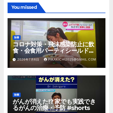
You missed
除菌
コロナ対策・飛沫感染防止に飲
食・会食用パーティシールド
（マスク会食代替品）ＦＢＣ福井
2026年7月6日
PIKAKICHI2015@GMAIL.COM
放送のＴＶ番組での紹介映像
除菌
がんが消えた!? 家でも実践でき
るがんの治療・予防 #shorts