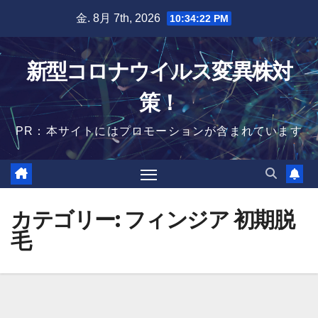
Skip
金. 8月 7th, 2026
10:34:23 PM
to
content
新型コロナウイルス変異株対
策！
PR：本サイトにはプロモーションが含まれています
カテゴリー:
フィンジア 初期脱
毛