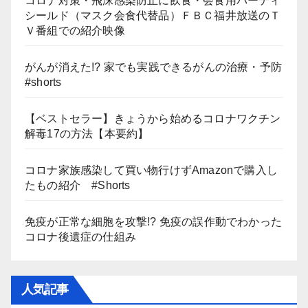
コロナ対策・飛沫感染防止に飲食・会食用パーティ
シールド（マスク会食代替品）ＦＢＣ福井放送のＴ
Ｖ番組での紹介映像
がんが消えた!? 家でも実践できるがんの治療・予防
#shorts
【ベストセラー】きょうから始めるコロナワクチン
解毒17の方法【本要約】
コロナ家族感染して買い物行けずAmazonで購入し
たもの紹介 #Shorts
免疫が正常な細胞を攻撃!? 免疫の誤作動でわかった
コロナ後遺症の仕組み
人気記事