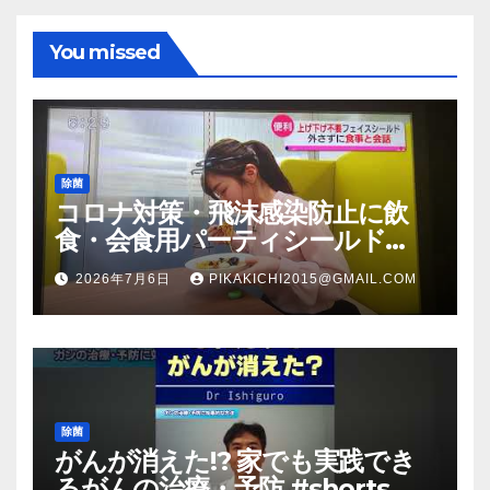
You missed
除菌
コロナ対策・飛沫感染防止に飲
食・会食用パーティシールド
（マスク会食代替品）ＦＢＣ福井
2026年7月6日
PIKAKICHI2015@GMAIL.COM
放送のＴＶ番組での紹介映像
除菌
がんが消えた!? 家でも実践でき
るがんの治療・予防 #shorts