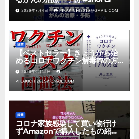
2026年7月4日
PIKAKICHI2015@GMAIL.COM
除菌
【ベストセラー】きょうから始
めるコロナワクチン解毒17の方
法【本要約】
2026年6月15日
PIKAKICHI2015@GMAIL.COM
除菌
コロナ家族感染して買い物行け
ずAmazonで購入したもの紹
介 #Shorts