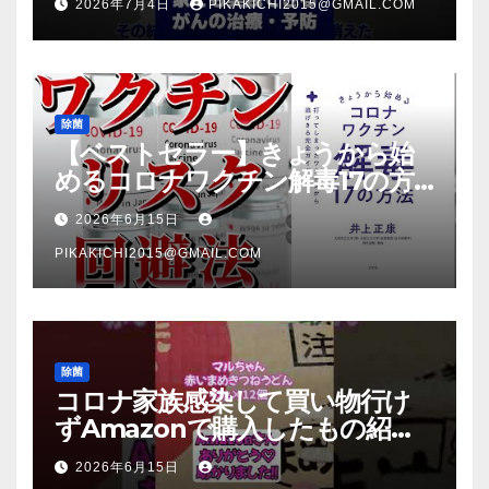
2026年7月4日
PIKAKICHI2015@GMAIL.COM
除菌
【ベストセラー】きょうから始
めるコロナワクチン解毒17の方
法【本要約】
2026年6月15日
PIKAKICHI2015@GMAIL.COM
除菌
コロナ家族感染して買い物行け
ずAmazonで購入したもの紹
介 #Shorts
2026年6月15日