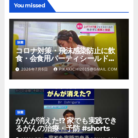
You missed
除菌
コロナ対策・飛沫感染防止に飲
食・会食用パーティシールド
（マスク会食代替品）ＦＢＣ福井
2026年7月6日
PIKAKICHI2015@GMAIL.COM
放送のＴＶ番組での紹介映像
除菌
がんが消えた!? 家でも実践でき
るがんの治療・予防 #shorts