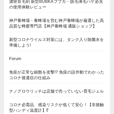
濃密育毛剤 新型BUBKAブブカ・脱毛薄毛ハゲ必見
の使用体験レビュー
神戸養蜂場・養蜂場を営む神戸養蜂場が厳選した高
品質な蜂蜜専門店【神戸養蜂場 通販ショップ】
新型コロナウイルス対策には、タンク入り除菌水を
準備しよう!
Forum
免疫が正常な細胞を攻撃!? 免疫の誤作動でわかった
コロナ後遺症の仕組み
ナノグロウリッチは店舗で売っていない育毛ジェル
コロナ必需品、感染リスクが低くて安心！【非接触
型ハンディ温度計】⁉