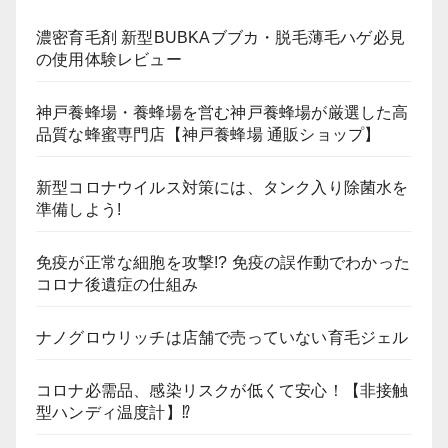
濃密育毛剤 新型BUBKAブブカ・脱毛薄毛ハゲ必見
の使用体験レビュー
神戸養蜂場・養蜂場を営む神戸養蜂場が厳選した高
品質な蜂蜜専門店【神戸養蜂場 通販ショップ】
新型コロナウイルス対策には、タンク入り除菌水を
準備しよう!
免疫が正常な細胞を攻撃!? 免疫の誤作動でわかった
コロナ後遺症の仕組み
ナノグロウリッチは店舗で売っていない育毛ジェル
コロナ必需品、感染リスクが低くて安心！【非接触
型ハンディ温度計】⁉