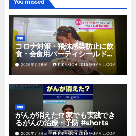
You missed
除菌
コロナ対策・飛沫感染防止に飲
食・会食用パーティシールド
（マスク会食代替品）ＦＢＣ福井
2026年7月6日
PIKAKICHI2015@GMAIL.COM
放送のＴＶ番組での紹介映像
除菌
がんが消えた!? 家でも実践でき
るがんの治療・予防 #shorts
2026年7月4日
PIKAKICHI2015@GMAIL.COM