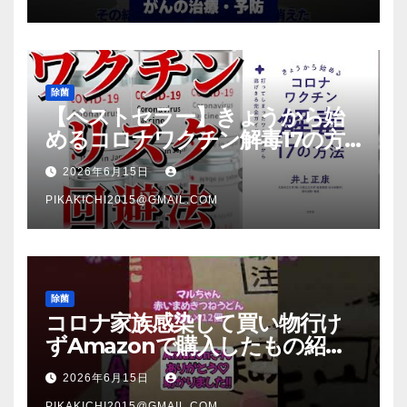
除菌
【ベストセラー】きょうから始
めるコロナワクチン解毒17の方
法【本要約】
2026年6月15日
PIKAKICHI2015@GMAIL.COM
除菌
コロナ家族感染して買い物行け
ずAmazonで購入したもの紹
介 #Shorts
2026年6月15日
PIKAKICHI2015@GMAIL.COM