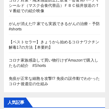
コロナ対策・飛沫感染防止に飲食・会食用パーティ
シールド（マスク会食代替品）ＦＢＣ福井放送のＴ
Ｖ番組での紹介映像
がんが消えた!? 家でも実践できるがんの治療・予防
#shorts
【ベストセラー】きょうから始めるコロナワクチン
解毒17の方法【本要約】
コロナ家族感染して買い物行けずAmazonで購入し
たもの紹介 #Shorts
免疫が正常な細胞を攻撃!? 免疫の誤作動でわかった
コロナ後遺症の仕組み
人気記事