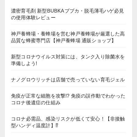
濃密育毛剤 新型BUBKAブブカ・脱毛薄毛ハゲ必見
の使用体験レビュー
神戸養蜂場・養蜂場を営む神戸養蜂場が厳選した高
品質な蜂蜜専門店【神戸養蜂場 通販ショップ】
新型コロナウイルス対策には、タンク入り除菌水を
準備しよう!
ナノグロウリッチは店舗で売っていない育毛ジェル
免疫が正常な細胞を攻撃!? 免疫の誤作動でわかった
コロナ後遺症の仕組み
コロナ必需品、感染リスクが低くて安心！【非接触
型ハンディ温度計】⁉