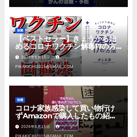
除菌
【ベストセラー】きょうから始
めるコロナワクチン解毒17の方
法【本要約】
2026年6月15日
PIKAKICHI2015@GMAIL.COM
除菌
コロナ家族感染して買い物行け
ずAmazonで購入したもの紹
介 #Shorts
2026年6月15日
PIKAKICHI2015@GMAIL.COM