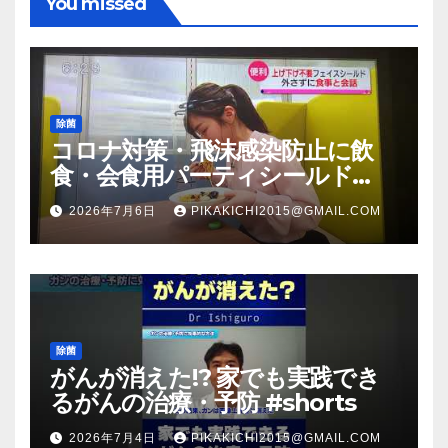
You missed
除菌
コロナ対策・飛沫感染防止に飲
食・会食用パーティシールド
（マスク会食代替品）ＦＢＣ福井
2026年7月6日
PIKAKICHI2015@GMAIL.COM
放送のＴＶ番組での紹介映像
除菌
がんが消えた!? 家でも実践でき
るがんの治療・予防 #shorts
2026年7月4日
PIKAKICHI2015@GMAIL.COM