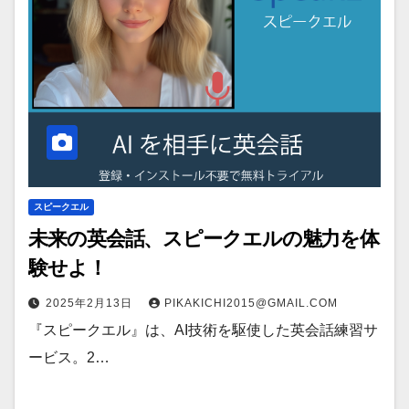
スピークエル
未来の英会話、スピークエルの魅力を体
験せよ！
2025年2月13日
PIKAKICHI2015@GMAIL.COM
『スピークエル』は、AI技術を駆使した英会話練習サ
ービス。2…