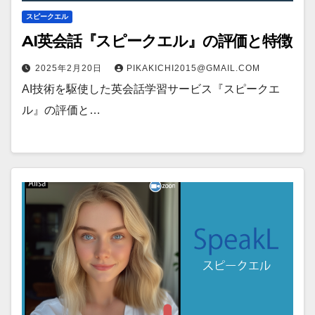
スピークエル
AI英会話『スピークエル』の評価と特徴
2025年2月20日
PIKAKICHI2015@GMAIL.COM
AI技術を駆使した英会話学習サービス『スピークエ
ル』の評価と…