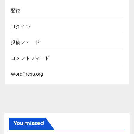
ブ
登録
ログイン
投稿フィード
コメントフィード
WordPress.org
You missed