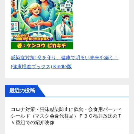
感染症対策: 命を守り、健康で明るい未来を築く！
(健康増進ブックス) Kindle版
最近の投稿
コロナ対策・飛沫感染防止に飲食・会食用パーティ
シールド（マスク会食代替品）ＦＢＣ福井放送のＴ
Ｖ番組での紹介映像