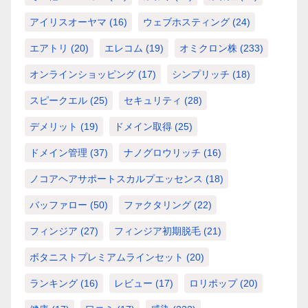
アイリスオーヤマ
(16)
ウェブホスティング
(24)
エアトリ
(20)
エレコム
(19)
オミクロン株
(233)
オンラインショッピング
(17)
シンプリッチ
(18)
スピークエル
(25)
セキュリティ
(28)
デメリット
(19)
ドメイン取得
(25)
ドメイン管理
(37)
ナノグロウリッチ
(16)
ノコアヘアサポートスカルプエッセンス
(18)
バッファロー
(50)
ファクタリング
(22)
フィンジア
(27)
フィンジア初期脱毛
(21)
ボタニストプレミアムラインセット
(20)
ランキング
(16)
レビュー
(17)
ロリポップ
(20)