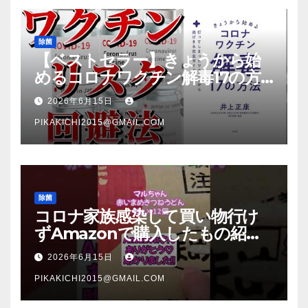
除菌
【ベストセラー】きょうから始
めるコロナワクチン解毒17の方
法【本要約】
2026年6月15日
PIKAKICHI2015@GMAIL.COM
除菌
コロナ家族感染して買い物行け
ずAmazonで購入したもの紹
介 #Shorts
2026年6月15日
PIKAKICHI2015@GMAIL.COM