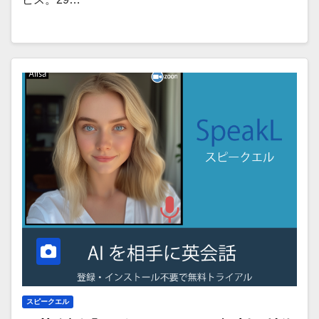
スピークエル