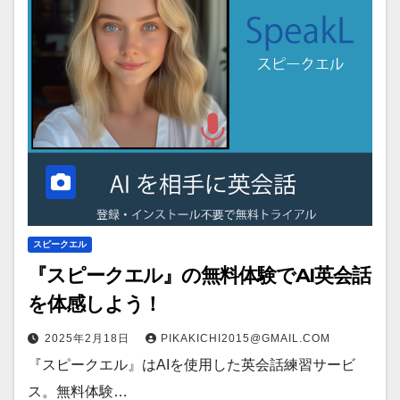
スピークエル
『スピークエル』の無料体験でAI英会話
を体感しよう！
2025年2月18日
PIKAKICHI2015@GMAIL.COM
『スピークエル』はAIを使用した英会話練習サービ
ス。無料体験…