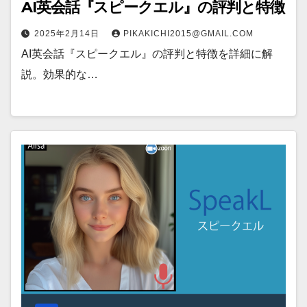
AI英会話『スピークエル』の評判と特徴
2025年2月14日
PIKAKICHI2015@GMAIL.COM
AI英会話『スピークエル』の評判と特徴を詳細に解
説。効果的な…