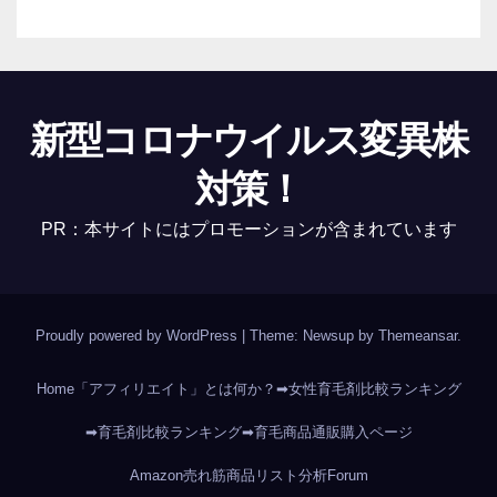
新型コロナウイルス変異株
対策！
PR：本サイトにはプロモーションが含まれています
Proudly powered by WordPress
|
Theme: Newsup by
Themeansar
.
Home
「アフィリエイト」とは何か？
➡女性育毛剤比較ランキング
➡育毛剤比較ランキング
➡育毛商品通販購入ページ
Amazon売れ筋商品リスト分析
Forum