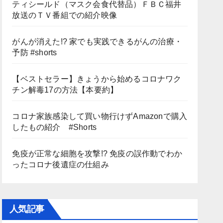
ティシールド（マスク会食代替品）ＦＢＣ福井
放送のＴＶ番組での紹介映像
がんが消えた!? 家でも実践できるがんの治療・
予防 #shorts
【ベストセラー】きょうから始めるコロナワク
チン解毒17の方法【本要約】
コロナ家族感染して買い物行けずAmazonで購入
したもの紹介 #Shorts
免疫が正常な細胞を攻撃!? 免疫の誤作動でわか
ったコロナ後遺症の仕組み
人気記事