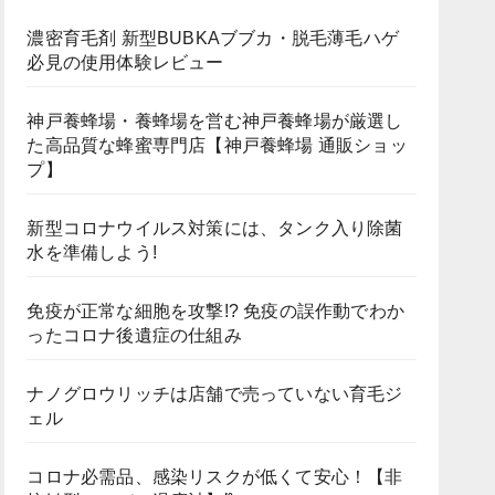
濃密育毛剤 新型BUBKAブブカ・脱毛薄毛ハゲ
必見の使用体験レビュー
神戸養蜂場・養蜂場を営む神戸養蜂場が厳選し
た高品質な蜂蜜専門店【神戸養蜂場 通販ショッ
プ】
新型コロナウイルス対策には、タンク入り除菌
水を準備しよう!
免疫が正常な細胞を攻撃!? 免疫の誤作動でわか
ったコロナ後遺症の仕組み
ナノグロウリッチは店舗で売っていない育毛ジ
ェル
コロナ必需品、感染リスクが低くて安心！【非