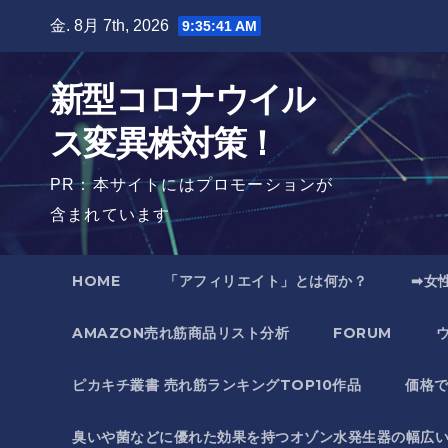
Skip
金. 8月 7th, 2026
9:35:42 AM
to
content
新型コロナウイル
ス変異株対策！
PR：本サイトにはプロモーションが
含まれています
HOME
「アフィリエイト」とは何か？
➡女
AMAZON売れ筋商品リスト分析
FORUM
ピカキチ叢書 売れ筋ランキングTOP10作品
価格
臭いや菌などに優れた効果を持つオゾン水発生器の幅広