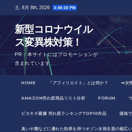
Skip
土. 8月 8th, 2026
3:48:31 PM
to
content
新型コロナウイル
ス変異株対策！
PR：本サイトにはプロモーションが
含まれています
HOME
「アフィリエイト」とは何か？
➡女
AMAZON売れ筋商品リスト分析
FORUM
ピカキチ叢書 売れ筋ランキングTOP10作品
価格
臭いや菌などに優れた効果を持つオゾン水発生器の幅広