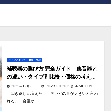
アイデアグッズ
健康・美容
補聴器の選び方 完全ガイド｜集音器と
の違い・タイプ別比較・価格の考え
方・失敗しないチェックリスト（高齢
2025年12月20日
PIKAKICHI2015@GMAIL.COM
者にも）
「聞き返しが増えた」「テレビの音が大きいと言わ
れる」「会話が…