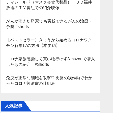
ティシールド（マスク会食代替品）ＦＢＣ福井
放送のＴＶ番組での紹介映像
がんが消えた!? 家でも実践できるがんの治療・
予防 #shorts
【ベストセラー】きょうから始めるコロナワク
チン解毒17の方法【本要約】
コロナ家族感染して買い物行けずAmazonで購入
したもの紹介 #Shorts
免疫が正常な細胞を攻撃!? 免疫の誤作動でわか
ったコロナ後遺症の仕組み
人気記事