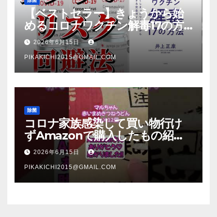
除菌
【ベストセラー】きょうから始
めるコロナワクチン解毒17の方
法【本要約】
2026年6月15日
PIKAKICHI2015@GMAIL.COM
除菌
コロナ家族感染して買い物行け
ずAmazonで購入したもの紹
介 #Shorts
2026年6月15日
PIKAKICHI2015@GMAIL.COM