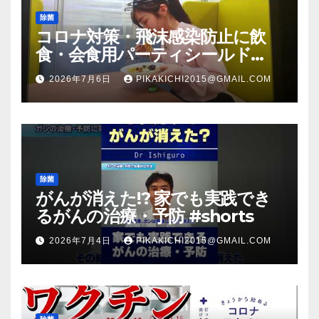
除菌
コロナ対策・飛沫感染防止に飲
食・会食用パーティシールド
（マスク会食代替品）ＦＢＣ福井
2026年7月6日
PIKAKICHI2015@GMAIL.COM
放送のＴＶ番組での紹介映像
除菌
がんが消えた!? 家でも実践でき
るがんの治療・予防 #shorts
2026年7月4日
PIKAKICHI2015@GMAIL.COM