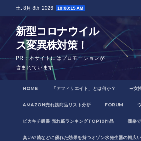
Skip
土. 8月 8th, 2026
10:00:16 AM
to
content
新型コロナウイル
ス変異株対策！
PR：本サイトにはプロモーションが
含まれています
HOME
「アフィリエイト」とは何か？
➡女
AMAZON売れ筋商品リスト分析
FORUM
ピカキチ叢書 売れ筋ランキングTOP10作品
価格
臭いや菌などに優れた効果を持つオゾン水発生器の幅広