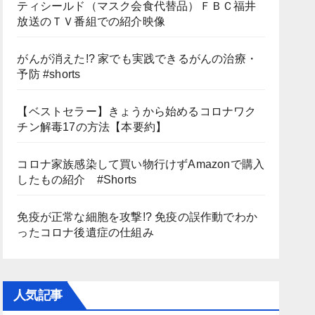
ティシールド（マスク会食代替品）ＦＢＣ福井
放送のＴＶ番組での紹介映像
がんが消えた!? 家でも実践できるがんの治療・
予防 #shorts
【ベストセラー】きょうから始めるコロナワク
チン解毒17の方法【本要約】
コロナ家族感染して買い物行けずAmazonで購入
したもの紹介 #Shorts
免疫が正常な細胞を攻撃!? 免疫の誤作動でわか
ったコロナ後遺症の仕組み
人気記事