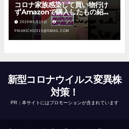
コロナ家族感染して買い物行け
ずAmazonで購入したもの紹
介 #Shorts
2026年6月15日
PIKAKICHI2015@GMAIL.COM
新型コロナウイルス変異株
対策！
PR：本サイトにはプロモーションが含まれています